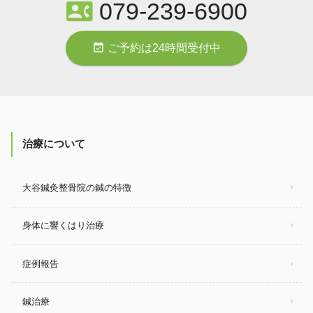
contact_phone
079-239-6900
event_available
ご予約は24時間受付中
治療について
大谷鍼灸整骨院の鍼の特徴
身体に響くはり治療
症例報告
鍼治療