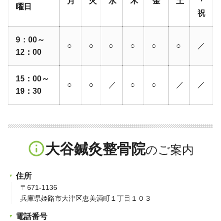
月
火
水
木
金
土
・
曜日
祝
9：00～
○
○
○
○
○
○
／
12：00
15：00～
○
○
／
○
○
／
／
19：30
info_outline
大谷鍼灸整骨院
住所
〒671-1136
兵庫県姫路市大津区恵美酒町１丁目１０３
電話番号