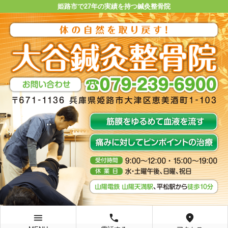
姫路市で27年の実績を持つ鍼灸整骨院
menu
local_phone
location_on