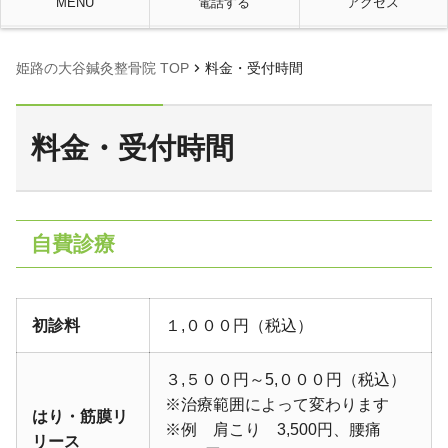
MENU
電話する
アクセス
chevron_right
姫路の大谷鍼灸整骨院 TOP
料金・受付時間
料金・受付時間
自費診療
初診料
１,０００円（税込）
３,５００円～5,０００円
（税込）
※治療範囲によって変わります
はり・筋膜リ
※例 肩こり 3,500円、腰痛
リース